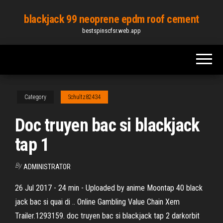
Skip
blackjack 99 neoprene epdm roof cement
to
bestspinscfsr.web.app
the
content
Category
Schultz82434
Doc truyen bac si blackjack
tap 1
By
ADMINISTRATOR
26 Jul 2017 - 24 min - Uploaded by anime Moontap 40 black
jack bac si quai di .. Online Gambling Value Chain Xem
Trailer.1293159. doc truyen bac si blackjack tap 2 darkorbit