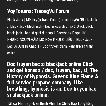
VoyForums: TruongVu Forum
Black Jack | Mê truyện tranh Qua bộ tranh truyện "Black Jack
... Black Jack black jack - bác sĩ quái dị chap 2 Black Jack
black jack - bác sĩ quái dị chap 1 Facebook Page. HỘI
NHỮNG NGƯỜI HÂM MỘ HỎA PHỤNG LIÊU ... Black Jack -
Bác Sĩ Quái Dị Chap 1 - Doc truyen tranh, xem truyen tranh
online ...
Doc truyen bac si blackjack online Click
and get bonus# / doc, truyen, bac, si, The
History of Hypnosis. Green's Blue Flame A
full service propane company. Like
breathing, hypnosis is an. Doc truyen bac
si blackjack online.
Tất cả Phim Bộ Hoàn thành Phim Lẻ Chiếu Rạp Lồng tiếng